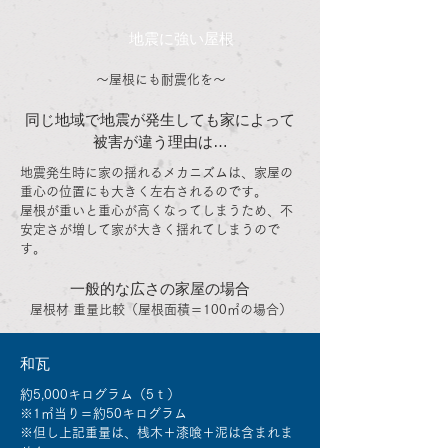
​地震に強い屋根
～屋根にも耐震化を～
同じ地域で地震が発生しても家によって
被害が違う理由は…
地震発生時に家の揺れるメカニズムは、家屋の
重心の位置にも大きく左右されるのです。
屋根が重いと重心が高くなってしまうため、不
安定さが増して家が大きく揺れてしまうので
す。
一般的な広さの家屋の場合
屋根材 重量比較（屋根面積＝100㎡の場合）
和瓦
約5,000キログラム（5ｔ）
※1㎡当り＝約50キログラム
※但し上記重量は、桟木＋漆喰＋泥は含まれま