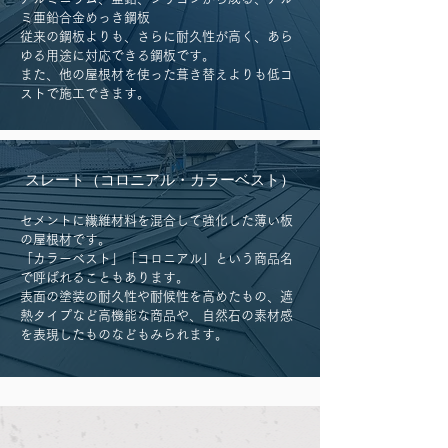
ミ亜鉛合金めっき鋼板
従来の鋼板よりも、さらに耐久性が高く、あら
ゆる用途に対応できる鋼板です。
また、他の屋根材を使った葺き替えよりも低コ
ストで施工できます。
スレート（コロニアル・カラーベスト）
セメントに繊維材料を混合して強化した薄い板
の屋根材です。
「カラーベスト」「コロニアル」という商品名
で呼ばれることもあります。
表面の塗装の耐久性や耐候性を高めたもの、遮
熱タイプなど高機能な商品や、自然石の素材感
を表現したものなどもみられます。