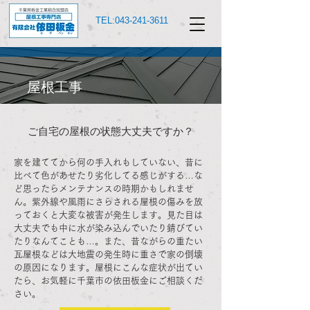
TEL:
043-241-3611
​屋根工事
ご自宅の屋根の状態大丈夫ですか？
家を建ててから何の手入れもしていない、昔に
比べて色があせたり劣化してる感じがする…な
ど思ったらメンテナンスの時期かもしれませ
ん。紫外線や風雨にさらされる屋根の傷みを放
っておくと大変な被害が発生します。見た目は
大丈夫でも中に水が染み込んでいたり錆びてい
たりなんてことも…。また、昔ながらの重たい
瓦屋根などは大地震の発生時に重さで家の倒壊
の原因になります。屋根にこんな症状が出てい
たら、お気軽に千葉市の依田板金にご相談くだ
さい。